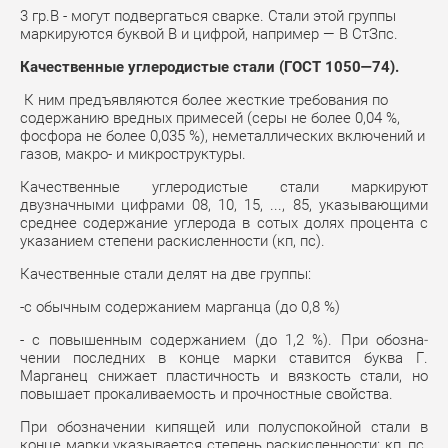
3 гр.В - могут подвергаться сварке. Стали этой группы
маркируются буквой В и цифрой, например — В СтЗпс.
Качественные углеродистые стали (ГОСТ 1050—74).
К ним предъявляются более жесткие требования по
содержанию вредных примесей (серы не более 0,04 %,
фосфора не более 0,035 %), неметаллических вклю­чений и
газов, макро- и микроструктуры.
Качественные углеро­дистые стали маркируют
двузначными цифрами 08, 10, 15, ..., 85, указывающими
среднее содержание углерода в сотых долях про­цента с
указанием степени раскисленности (кп, пс).
Качественные стали делят на две группы:
-с обычным содержанием марганца (до 0,8 %)
- с повышенным содержанием (до 1,2 %). При обозна­
чении последних в конце марки ставится буква Г.
Марганец снижает пластичность и вязкость стали, но
повышает прокаливаемость и прочностные свойства.
При обозначении кипящей или полуспокойной стали в
конце марки указывается степень раскисленности: кп, пс.