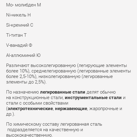
Mo- молибден М
Ni-никель Н
Si-кремний С
Ti-титан Т
V-ванадий Ф
Al-аллюминий Ю
Различают высоколегированную (легирующие элементы
более 10%), среднелегированную (легированные элементы
более 2,5-10%), низколегированную (легированные
элементы до 2,5%).
По назначению
легированные стали
делят обычно
на конструкционные стали,
инструментальные стали
и
стали с особыми свойствами
(
электротехнические
,
нержавеющие
, жаропрочные и
др.).
По химическому составу легированная сталь
подразделяется на качественную и
высококачественную.