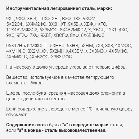
Инструментальная легированная сталь, марки:
9Х1, 9ХФ, ХВ 4, 11ХФ, ХВГ, В2Ф, 13Х, 9ХФМ,
5ХВ2СФ, 6Х4М2ФС, 8Х6НФТ, 9Х5ВФ, ХВ4Ф, ХГС,
11Х4В2МФ3С2, 6Х3МФС, 8Х4В2МФС2, Х, ХВСГ, 12Х1, 4ХС,
9ХС, 9Г2Ф, 7ХФ, 9ХВГ, ХВСГФ, 8ХФ, 6Х6В3МФС
05Х12Н6Д2МФСГТ, 5ХНВС, 5ХНВ, 5ХНМ, 7Х3, 8Х3, 4ХМФС,
4ХМНФС, 3Х2МФС , 5Х2МНФ,4Х3ВМФ, 3Х3М3Ф, 4Х5МФС,
4Х5МФ1С, 4Х5В2ФС, Х3В3МФС
На массовую долю углерода указывают первые цифры.
Вещество, используемое в качестве легирующего
элемента - буквы.
Цифры после букв- средняя массовая доля элемента в
целых единицах процентов.
Если содержание углерода не менее 1%, начальную цифру
опускают.
Содержание азота
буква
"а" в середине марки
стали,
если
"а" в конце
-
сталь высококачественная.