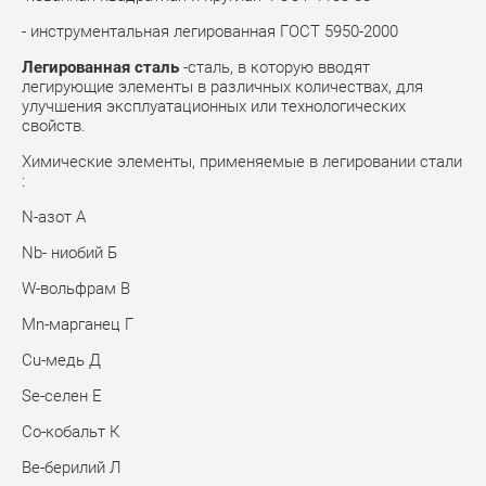
- инструментальная легированная ГОСТ 5950-2000
Легированная сталь
-сталь, в которую вводят
легирующие элементы в различных количествах, для
улучшения эксплуатационных или технологических
свойств.
Химические элементы, применяемые в легировании стали
:
N-азот А
Nb- ниобий Б
W-вольфрам В
Mn-марганец Г
Cu-медь Д
Se-селен Е
Co-кобальт К
Be-берилий Л